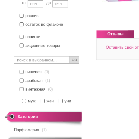
от
до
распив
остаток во флаконе
Отзывы
новинки
акционные товары
Оставить свой о
*
Ваше имя
GO
*
нишевая
(0)
Отзыв
арабская
(1)
винтажная
(0)
муж
жен
уни
Категории
Парфюмерия
(1)