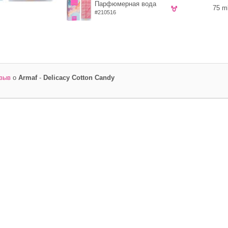
Парфюмерная вода
75 m
#210516
тзыв
о
Armaf
-
Delicacy Cotton Candy
Ваш e-mail