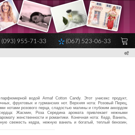
(093) 955-71-33
(067) 523-06-33
арфюмерной водой Armaf Cotton Candy. Этот унисекс продукт,
чных, фруктовых и гурманских нот. Верхняя нота: Розовый Перец,
ми нотами розового перца, сладостью малины и глубоким аккордом
 сердца: Жасмин, Роза Середина аромата привлекает нежными
ромату женственности и романтики. Конечная нота: Кедр, Ваниль,
ную свежесть кедра, нежную ваниль и богатый, теплый бензоин,