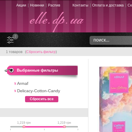
|
|
|
|
Акции
Новинки
Распив
Контакты
Оплата и доставка
Ск
2
1 товаров (
Сбросить фильтр
)
Выбранные фильтры
Armaf
Delicacy-Cotton-Candy
Сбросить все
1,219
грн
1,219
грн