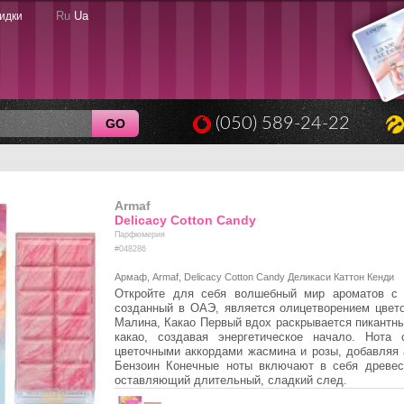
Ru
Ua
идки
(050) 589-24-22
GO
Armaf
Delicacy Cotton Candy
Парфюмерия
#048286
Армаф, Armaf, Delicacy Cotton Candy Деликаси Каттон Кенди
Откройте для себя волшебный мир ароматов с п
созданный в ОАЭ, является олицетворением цвето
Малина, Какао Первый вдох раскрывается пикантны
какао, создавая энергетическое начало. Нота
цветочными аккордами жасмина и розы, добавляя а
Бензоин Конечные ноты включают в себя древес
оставляющий длительный, сладкий след.