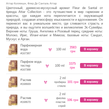
Аттар Коллекшн, Флер Де Санталь Аттар
Цветочный, древесно-мускусный аромат Fleur de Santal от
бренда Attar Collection - это путешествие в мир гармонии и
красоты, где каждая нота переплетается с окружающей
природой, создавая атмосферу изысканности и вдохновения. Он
перенесет вас в уникальное место, где сливаются страсть и
природа, и вы ощутите волшебство и великолепие Эс-Сувейры.
Верхние ноты: Груша, Ангелика и Розовый перец; средние ноты:
Молоко, Ирис, Иланг-иланг и Мимоза; базовые ноты: Сандал,
Мускус и Арган.
Парфюмерная
3583
вода
100 ml
В корзину
грн
#167387
Парфюм вода
3375
тестер
100 ml
В корзину
грн
#167388
2 ml
Распив
101 грн
В корзину
пробирка
#168669
стекло
2 ml
Распив
фиолка
106 грн
В корзину
#168670
пластик
спрей