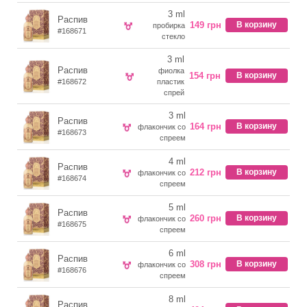
3 ml
Распив
149 грн
В корзину
пробирка
#168671
стекло
3 ml
Распив
фиолка
154 грн
В корзину
#168672
пластик
спрей
3 ml
Распив
164 грн
В корзину
флакончик со
#168673
спреем
4 ml
Распив
212 грн
В корзину
флакончик со
#168674
спреем
5 ml
Распив
260 грн
В корзину
флакончик со
#168675
спреем
6 ml
Распив
308 грн
В корзину
флакончик со
#168676
спреем
8 ml
Распив