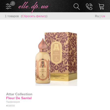
2
1 товаров (
Сбросить фильтр
)
Ru
|
Ua
Attar Collection
Fleur De Santal
Парфюмерия
#038559