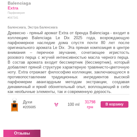
Balenciaga
Extra
Парфюмерия
#047341
Баленсиага, Экстра Баленсиага
Древесно - пряный аромат Extra от бренда Balenciaga - входит в
коллекцию Balenciaga Le Dix 2025 года, возрождающую
парфюмерное наследие дома спустя почти 80 лет после
оригинального аромата Le Dix. Эта пряная композиция в центре
внимания – перечное звучание, сочетающее игристость
розового перца с жгучей интенсивностью масла черного перца.
В состав аромата входит бессмертник (бессмертник), который
добавляет пряной структуре характерную травянисто-цветочную
ноту. Extra отражает философию коллекции, заключающуюся в
противопоставлении традиционных ингредиентов высокой
парфюмерии авангардным методам экстракции, создавая
динамичный и яркий обонятельный опыт, воплощающий в себе
как необычные элементы, так и современную дерзость.
Духи
31798
100 ml
В корзину
грн
#205685
Отзывы