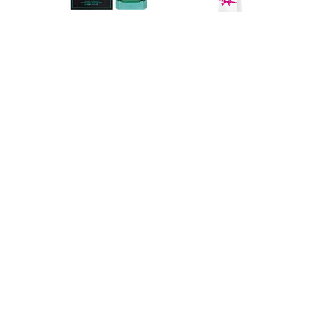
Духи
2 ml
505 грн
Духи
100 ml
11807 грн
еще . . .
BDK Parfums
Rouge Smoking
Extrait
Парфюмерия
#047014
Духи
100 ml
12126 грн
Духи тестер
100 ml
10796 грн
BDK Parfums