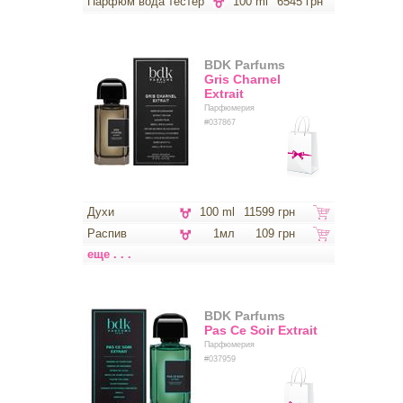
Парфюм вода тестер
100 ml
6545 грн
BDK Parfums
Gris Charnel
Extrait
Парфюмерия
#037867
Духи
100 ml
11599 грн
Распив
1мл
109 грн
еще . . .
BDK Parfums
Pas Ce Soir Extrait
Парфюмерия
#037959