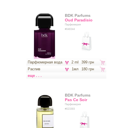
BDK Parfums
Oud Paradisio
Парфюмерия
#048344
Парфюмерная вода
2 ml
399 грн
Распив
1мл
180 грн
еще . . .
BDK Parfums
Pas Ce Soir
Парфюмерия
#023393