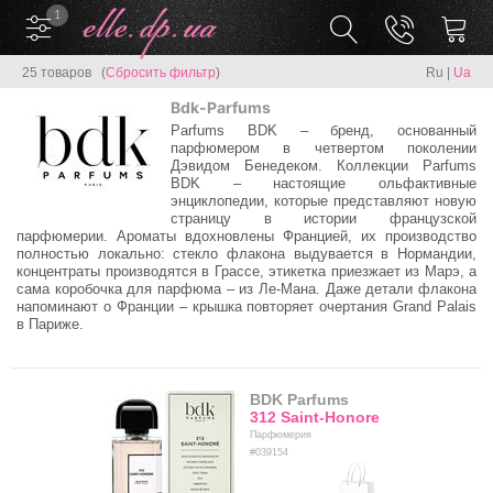
1
25 товаров (
Сбросить фильтр
)
Ru
|
Ua
Bdk-Parfums
Parfums BDK – бренд, основанный
парфюмером в четвертом поколении
Дэвидом Бенедеком. Коллекции Parfums
BDK – настоящие ольфактивные
энциклопедии, которые представляют новую
страницу в истории французской
парфюмерии. Ароматы вдохновлены Францией, их производство
полностью локально: стекло флакона выдувается в Нормандии,
концентраты производятся в Грассе, этикетка приезжает из Марэ, а
сама коробочка для парфюма – из Ле-Мана. Даже детали флакона
напоминают о Франции – крышка повторяет очертания Grand Palais
в Париже.
BDK Parfums
312 Saint-Honore
Парфюмерия
#039154