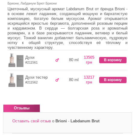
Бриони, Лабданум Брют Бриони
Цветочный, мускусный аромат Labdanum Brut от бренда Brioni -
в основе лежит ладанник, создающий мощную и бархатистую
композицию, богатую белым мускусом. Аромат открывается
искрящейся яркостью бергамота, дополненной розовым перцем
и кардамоном. В сердце — болгарская роза и ароматный
розмарин, а в базе раскрываются ладанник, ветивер и белый
мускус. Тонкий ванилин добавляет бальзамическую, пудровую
нотку к общей структуре, способствуя её тёплому и
чувственному характеру.
Духи
13505
80 ml
В корзину
грн
#211561
Духи тестер
13217
80 ml
В корзину
грн
#211562
Отзывы
Оставить свой отзыв
о
Brioni
-
Labdanum Brut
*
Ваше имя
Ваш e-mail