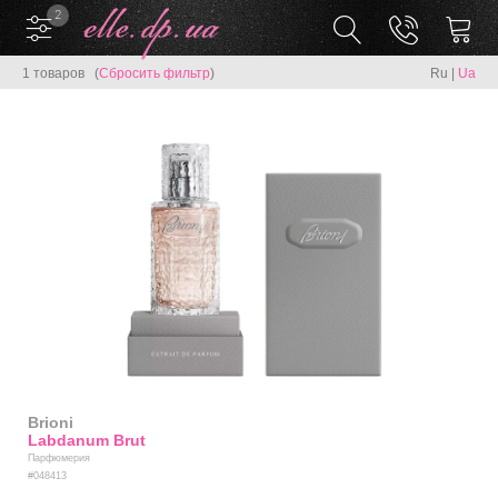
2
1 товаров (
Сбросить фильтр
)
Ru
|
Ua
Brioni
Labdanum Brut
Парфюмерия
#048413