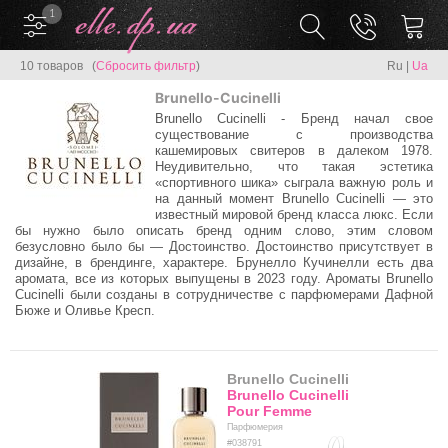
1
10 товаров (
Сбросить фильтр
)
Ru
|
Ua
Brunello-Cucinelli
Brunello Cucinelli - Бренд начал свое
существование с производства
кашемировых свитеров в далеком 1978.
Неудивительно, что такая эстетика
«спортивного шика» сыграла важную роль и
на данный момент Brunello Cucinelli — это
известный мировой бренд класса люкс. Если
бы нужно было описать бренд одним слово, этим словом
безусловно было бы — Достоинство. Достоинство присутствует в
дизайне, в брендинге, характере. Брунелло Кучинелли есть два
аромата, все из которых выпущены в 2023 году. Ароматы Brunello
Cucinelli были созданы в сотрудничестве с парфюмерами Дафной
Бюже и Оливье Кресп.
Brunello Cucinelli
Brunello Cucinelli
Pour Femme
Парфюмерия
#038791