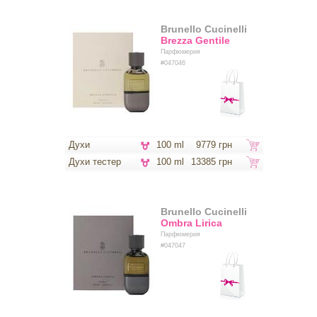
Brunello Cucinelli
Brezza Gentile
Парфюмерия
#047046
Духи
100 ml
9779 грн
Духи тестер
100 ml
13385 грн
Brunello Cucinelli
Ombra Lirica
Парфюмерия
#047047