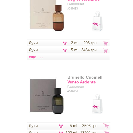
Парфюмерия
#047015
Духи
2 ml
293 грн
Духи
5 ml
3464 грн
еще . . .
Brunello Cucinelli
Vento Ardente
Парфюмерия
#047044
Духи
5 ml
3596 грн
Духи
100 ml
13202 грн