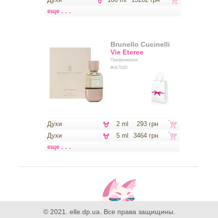
еще . . .
Brunello Cucinelli
Vie Eteree
Парфюмерия
#047045
Духи
2 ml
293 грн
Духи
5 ml
3464 грн
еще . . .
© 2021. elle.dp.ua. Все права защищины.