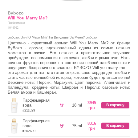
Bybozo
Will You Marry Me?
Парфюмерия
#044762
Бибозо, Вил Ю Мери Ми? Ты Выйдешь За Меня? Бибозо
Цветочно - фруктовый аромат Will You Marry Me? от бренда
ByBozo - аромат, вдохновлённый одним из самых нежных
моментов в жизни. Его нежное и притягательное звучание
пробуждает воспоминания о встречах, любви и романтике. Ноты
сочных фруктов переносят в состояния первой влюбленности и
ощущения безграничного счастья. BYBOZO Will you marry me —
это аромат для тех, кто готов открыть свое сердце для любви и
стать частью волшебной истории, которая будет длиться вечно!
Верхние ноты: Персик, Маракуйя, Цвет персика, Иланг-иланг и
Календула; средние ноты: Шафран и Нероли; базовые ноты:
Белая амбра и Кашмеран.
Парфюмерная
3945
вода
18 ml
В корзину
грн
#211829
Парфюмерная
8316
вода
75 ml
В корзину
грн
#202699