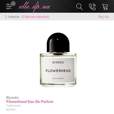
2
1 товаров (
Сбросить фильтр
)
Ru
|
Ua
Byredo
Flowerhead Eau De Parfum
Парфюмерия
#013408