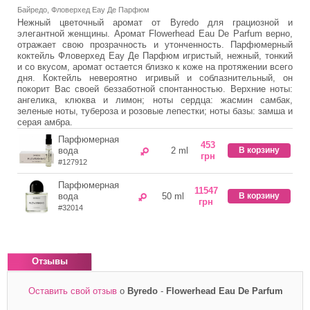
Байредо, Фловерхед Еау Де Парфюм
Нежный цветочный аромат от Byredo для грациозной и
элегантной женщины. Аромат Flowerhead Eau De Parfum верно,
отражает свою прозрачность и утонченность. Парфюмерный
коктейль Фловерхед Еау Де Парфюм игристый, нежный, тонкий
и со вкусом, аромат остается близко к коже на протяжении всего
дня. Коктейль невероятно игривый и соблазнительный, он
покорит Вас своей беззаботной спонтанностью. Верхние ноты:
ангелика, клюква и лимон; ноты сердца: жасмин самбак,
зеленые ноты, тубероза и розовые лепестки; ноты базы: замша и
серая амбра.
Парфюмерная
453
вода
2 ml
В корзину
грн
#127912
Парфюмерная
11547
вода
50 ml
В корзину
грн
#32014
Отзывы
Оставить свой отзыв
о
Byredo
-
Flowerhead Eau De Parfum