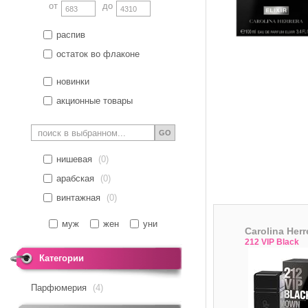
от
до
распив
остаток во флаконе
новинки
акционные товары
GO
нишевая
(0)
арабская
(0)
винтажная
(0)
муж
жен
уни
Carolina Herr
212 VIP Black
Категории
Парфюмерия
(4)