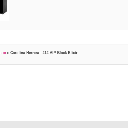
тзыв
о
Carolina Herrera
-
212 VIP Black Elixir
Ваш e-mail