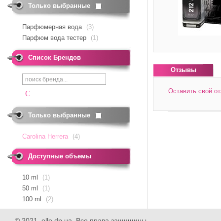
Только выбранные
Парфюмерная вода
(3)
Парфюм вода тестер
(1)
Список Брендов
Отзывы
Оставить свой о
C
*
Ваше имя
Только выбранные
*
Отзыв
Carolina Herrera
(4)
Доступные объемы
10
ml
(1)
50
ml
(1)
100
ml
(2)
© 2021. elle.dp.ua. Все права защищины.