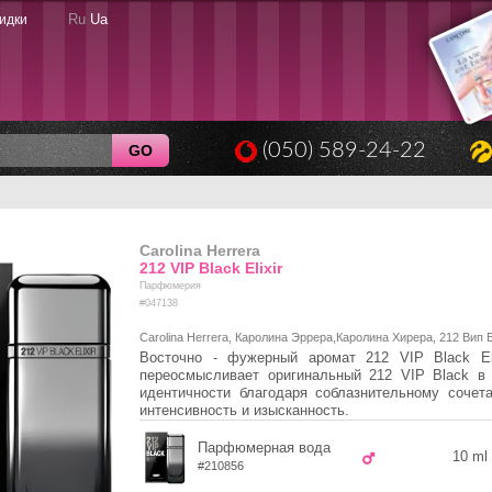
Ru
Ua
идки
(050) 589-24-22
GO
Carolina Herrera
212 VIP Black Elixir
Парфюмерия
#047138
Carolina Herrera, Каролина Эррера,Каролина Хирера, 212 Вип
Восточно - фужерный аромат 212 VIP Black Eli
переосмысливает оригинальный 212 VIP Black в
идентичности благодаря соблазнительному сочет
интенсивность и изысканность.
Парфюмерная вода
10 ml
#210856