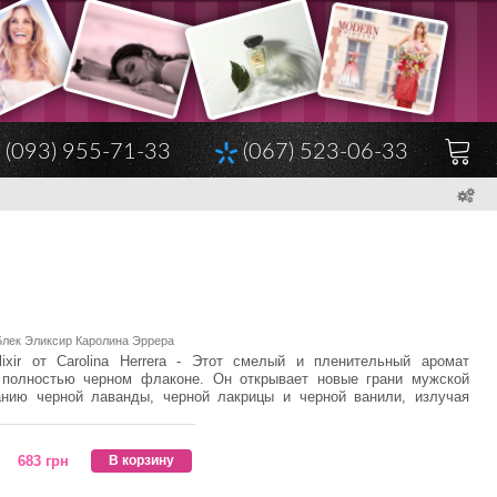
(093) 955-71-33
(067) 523-06-33
 Блек Эликсир Каролина Эррера
xir от Carolina Herrera - Этот смелый и пленительный аромат
 полностью черном флаконе. Он открывает новые грани мужской
анию черной лаванды, черной лакрицы и черной ванили, излучая
683 грн
В корзину