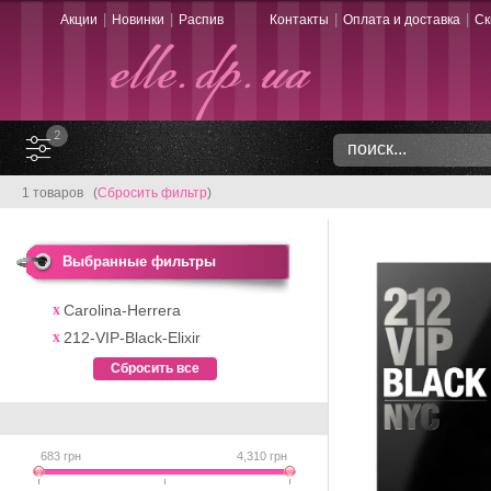
|
|
|
|
Акции
Новинки
Распив
Контакты
Оплата и доставка
Ск
2
1 товаров (
Сбросить фильтр
)
Выбранные фильтры
Carolina-Herrera
212-VIP-Black-Elixir
Сбросить все
683
грн
4,310
грн