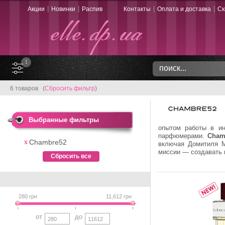
|
|
|
|
Акции
Новинки
Распив
Контакты
Оплата и доставка
Ск
1
6 товаров (
Сбросить фильтр
)
Выбранные фильтры
опытом работы в ин
парфюмерами.
Cham
Chambre52
включая Домитиля М
миссии — создавать 
Сбросить все
280
грн
11,612
грн
от
до