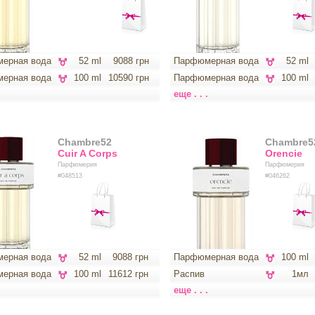
ерная вода
52 ml
9088 грн
Парфюмерная вода
52 ml
ерная вода
100 ml
10590 грн
Парфюмерная вода
100 ml
.
еще . . .
Chambre52
Chambre5
Cuir A Corps
Orencie
Парфюмерия
Парфюмерия
#048513
#046262
ерная вода
52 ml
9088 грн
Парфюмерная вода
100 ml
ерная вода
100 ml
11612 грн
Распив
1мл
.
еще . . .