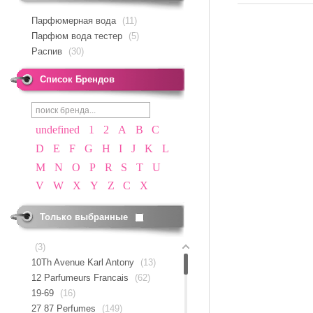
Парфюмерная вода
(11)
Парфюм вода тестер
(5)
Распив
(30)
Список Брендов
undefined
1
2
A
B
C
D
E
F
G
H
I
J
K
L
M
N
O
P
R
S
T
U
V
W
X
Y
Z
С
Х
Только выбранные
(3)
10Th Avenue Karl Antony
(13)
12 Parfumeurs Francais
(62)
19-69
(16)
27 87 Perfumes
(149)