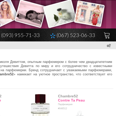
(093) 955-71-33
(067) 523-06-33
иколя Девиттом, опытным парфюмером с более чем двадцатилетним
утешествия Девитта по миру и его сотрудничество с известными
 на парфюмерии. Бренд сотрудничает с уважаемыми парфюмерами,
ambre52
» намекает на уютное пространство, что соответствует его
2
Chambre52
e
Contre Ta Peau
Парфюмерия
#048512