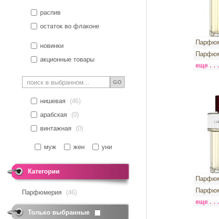
распив
остаток во флаконе
Парфюм
новинки
Парфюм
акционные товары
еще . . 
GO
нишевая
(46)
арабская
(0)
винтажная
(0)
муж
жен
уни
Категории
Парфюм
Парфюм
Парфюмерия
(46)
еще . . 
Только выбранные