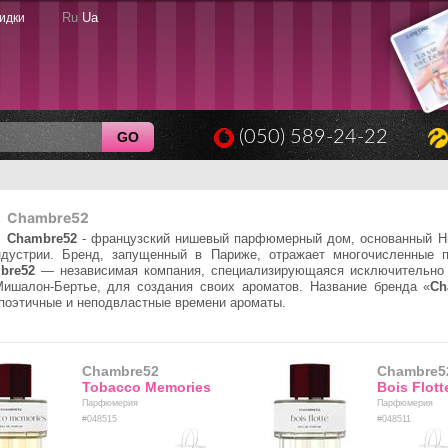
Ru
Ua
идки
(050) 589-24-22
GO
Chambre52
Chambre52
- французский нишевый парфюмерный дом, основанный Н
дустрии. Бренд, запущенный в Париже, отражает многочисленные п
bre52
— независимая компания, специализирующаяся исключительно
ишалон-Бертье, для создания своих ароматов. Название бренда «
Ch
поэтичные и неподвластные времени ароматы.
Chambre52
Chambre5
Tobacco Memories
Bois Flott
Парфюмерия
Парфюмерия
#048515
#048511