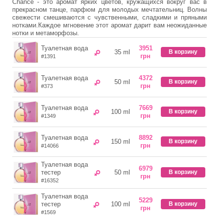
Chance - это аромат ярких цветов, кружащихся вокруг вас в
прекрасном танце, парфюм для молодых мечтательниц. Волны
свежести смешиваются с чувственными, сладкими и пряными
нотками.Каждое мгновение этот аромат дарит вам неожиданные
нотки и метаморфозы.
Туалетная вода
3951
35 ml
В корзину
грн
#1391
Туалетная вода
4372
50 ml
В корзину
грн
#373
Туалетная вода
7669
100 ml
В корзину
грн
#1349
Туалетная вода
8892
150 ml
В корзину
грн
#14066
Туалетная вода
6979
тестер
50 ml
В корзину
грн
#16352
Туалетная вода
5229
тестер
100 ml
В корзину
грн
#1569