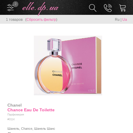
2
1 товаров (
Сбросить фильтр
)
Ru
|
Ua
Chanel
Chance Eau De Toilette
Парфюмерия
#0114
Шанель, Chance, Шанель Шанс