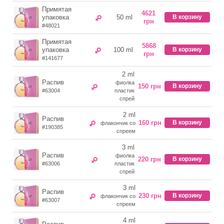
Примятая
4621
упаковка
50 ml
В корзину
грн
#48021
Примятая
5868
упаковка
100 ml
В корзину
грн
#141677
2 ml
Распив
фиолка
150 грн
В корзину
#63004
пластик
спрей
2 ml
Распив
160 грн
В корзину
флакончик со
#190385
спреем
3 ml
Распив
фиолка
220 грн
В корзину
#63006
пластик
спрей
3 ml
Распив
230 грн
В корзину
флакончик со
#63007
спреем
4 ml