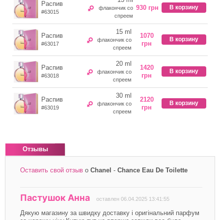
Распив
930 грн
В корзину
флакончик со
#63015
спреем
15 ml
Распив
1070
В корзину
флакончик со
грн
#63017
спреем
20 ml
Распив
1420
В корзину
флакончик со
грн
#63018
спреем
30 ml
Распив
2120
В корзину
флакончик со
грн
#63019
спреем
Отзывы
Оставить свой отзыв
о
Chanel
-
Chance Eau De Toilette
*
Ваше имя
Ваш e-mail
Пастушок Анна
оставлен 06.04.2025 13:41:55
*
Отзыв
Дякую магазину за швидку доставку і оригінальний парфум