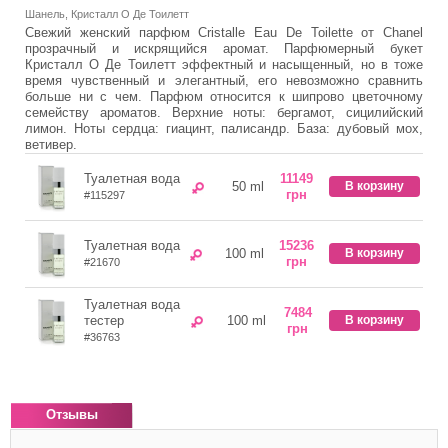
Шанель, Кристалл О Де Тоилетт
Свежий женский парфюм Cristalle Eau De Toilette от Chanel
прозрачный и искрящийся аромат. Парфюмерный букет
Кристалл О Де Тоилетт эффектный и насыщенный, но в тоже
время чувственный и элегантный, его невозможно сравнить
больше ни с чем. Парфюм относится к шипрово цветочному
семейству ароматов. Верхние ноты: бергамот, сицилийский
лимон. Ноты сердца: гиацинт, палисандр. База: дубовый мох,
ветивер.
Туалетная вода
11149
50 ml
В корзину
грн
#115297
Туалетная вода
15236
100 ml
В корзину
грн
#21670
Туалетная вода
7484
тестер
100 ml
В корзину
грн
#36763
Отзывы