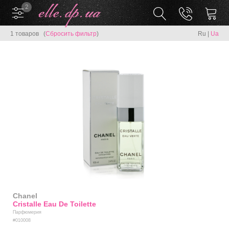
2
1 товаров (
Сбросить фильтр
)
Ru
|
Ua
Chanel
Cristalle Eau De Toilette
Парфюмерия
#010008