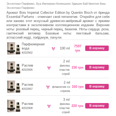
Эссентиал Парфюмс, Буа Империал Колекшион Эдишин Бай Квентин Биш
Эссентиал Парфюмс
Аромат Bois Imperial Collector Edition by Quentin Bisch от бренда
Essential Parfums - отмечает своё пятилетие. Откройте для себя
или заново этот искусный древесно-амбровый аромат с яркими
контрастами в эксклюзивном коллекционном издании. Верхние
ноты: розовый перец, черный перец, базилик. Ноты сердца: роза,
гаитянский ветивер. Базовые ноты: пихтовый бальзам,
атласский кедр, лабданум, пачули.
Парфюмерная
7597
вода
100 ml
В корзину
грн
#202902
2 ml
Распив
фиолка
150 грн
В корзину
#202906
пластик
спрей
2 ml
Распив
160 грн
В корзину
флакончик со
#202907
спреем
3 ml
Распив
фиолка
220 грн
В корзину
#202908
пластик
спрей