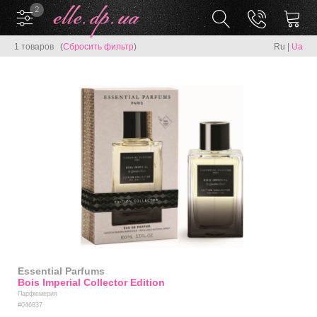
2
1 товаров (
Сбросить фильтр
)
Ru
|
Ua
Essential Parfums
Bois Imperial Collector Edition
Парфюмерия
#046837