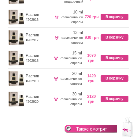
подарочный
10 ml
Распив
720 грн
В корзину
флакончик со
#202916
спреем
13 ml
Распив
930 грн
В корзину
флакончик со
#202917
спреем
15 ml
Распив
1070
В корзину
флакончик со
грн
#202918
спреем
20 ml
Распив
1420
В корзину
флакончик со
грн
#202919
спреем
30 ml
Распив
2120
В корзину
флакончик со
грн
#202920
спреем
Также смотрят