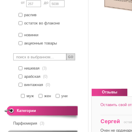
от
до
распив
остаток во флаконе
новинки
акционные товары
GO
нишевая
(3)
арабская
(0)
винтажная
(0)
Отзывы
муж
жен
уни
Оставить свой о
Категории
*
Ваше имя
Сергей
остав
Парфюмерия
(3)
*
Отзыв
Очен не ординарн