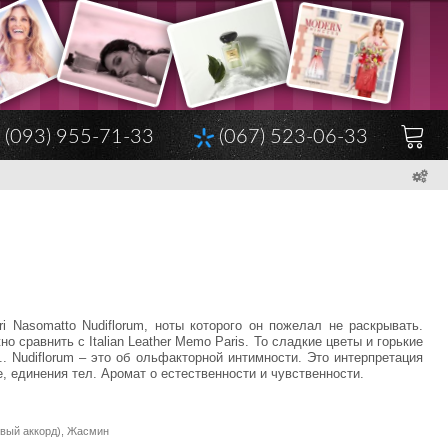
(093) 955-71-33
(067) 523-06-33
i Nasomatto Nudiflorum, ноты которого он пожелал не раскрывать.
 сравнить с Italian Leather Memo Paris. То сладкие цветы и горькие
.. Nudiflorum – это об ольфакторной интимности. Это интерпретация
, единения тел. Аромат о естественности и чувственности.
евый аккорд), Жасмин