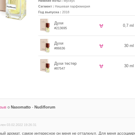
Нижние ноты :
Мускус
Сегмент :
Нишевая парфюмерия
Год выпуска :
2018
Духи
0,7 ml
#213695
Духи
30 ml
#86636
Духи тестер
30 ml
#87547
тзыв
о
Nasomatto
-
Nudiflorum
Ваш e-mail
лен 03.02.2022 19:26:31
ый аромат, самое интересное он меня не отталкнул. Для меня ассоциир