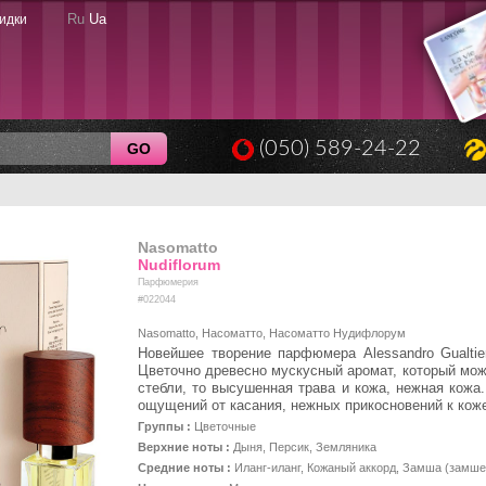
Ru
Ua
идки
(050) 589-24-22
GO
Nasomatto
Nudiflorum
Парфюмерия
#022044
Nasomatto, Насоматто, Насоматто Нудифлорум
Новейшее творение парфюмера Alessandro Gualtier
Цветочно древесно мускусный аромат, который можно
стебли, то высушенная трава и кожа, нежная кожа.
ощущений от касания, нежных прикосновений к коже
Группы :
Цветочные
Верхние ноты :
Дыня, Персик, Земляника
Средние ноты :
Иланг-иланг, Кожаный аккорд, Замша (замш