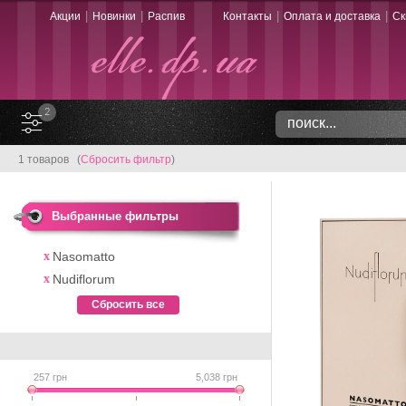
|
|
|
|
Акции
Новинки
Распив
Контакты
Оплата и доставка
Ск
2
1 товаров (
Сбросить фильтр
)
Выбранные фильтры
Nasomatto
Nudiflorum
Сбросить все
257
грн
5,038
грн