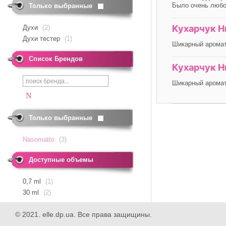
Было очень любо
Только выбранные
Кухарчук Н
Духи
(2)
Духи тестер
(1)
Шикарный аромат,
Список Брендов
Кухарчук Н
Шикарный аромат,
N
Только выбранные
Nasomatto
(3)
Доступные объемы
0,7
ml
(1)
30
ml
(2)
© 2021. elle.dp.ua. Все права защищины.