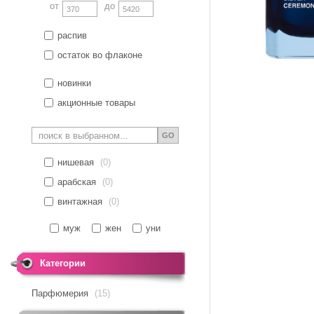
от
до
распив
остаток во флаконе
новинки
акционные товары
GO
нишевая
(0)
арабская
(0)
винтажная
(0)
муж
жен
уни
Категории
Парфюмерия
(15)