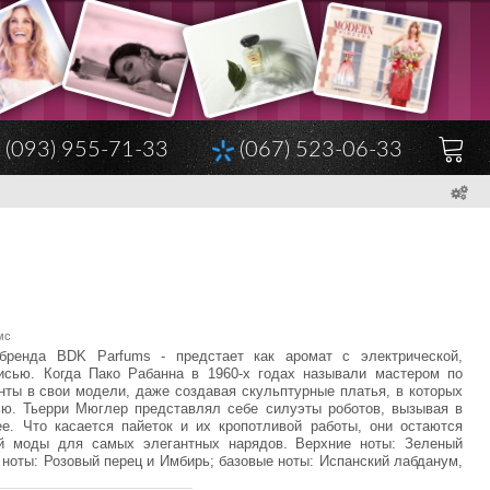
(093) 955-71-33
(067) 523-06-33
мс
бренда BDK Parfums - предстает как аромат с электрической,
писью. Когда Пако Рабанна в 1960-х годах называли мастером по
ты в свои модели, даже создавая скульптурные платья, в которых
ью. Тьерри Мюглер представлял себе силуэты роботов, вызывая в
е. Что касается пайеток и их кропотливой работы, они остаются
й моды для самых элегантных нарядов. Верхние ноты: Зеленый
 ноты: Розовый перец и Имбирь; базовые ноты: Испанский лабданум,