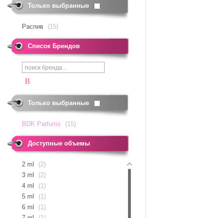
Только выбранные
Распив
(15)
Список Брендов
B
Только выбранные
BDK Parfums
(15)
Доступные объемы
2
ml
(2)
3
ml
(2)
4
ml
(1)
5
ml
(1)
6
ml
(1)
7
ml
(1)