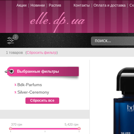
|
|
|
|
Акции
Новинки
Распив
Контакты
Оплата и доставка
Ск
2
1 товаров (
Сбросить фильтр
)
Выбранные фильтры
Bdk-Parfums
Silver-Ceremony
Сбросить все
370
грн
5,420
грн