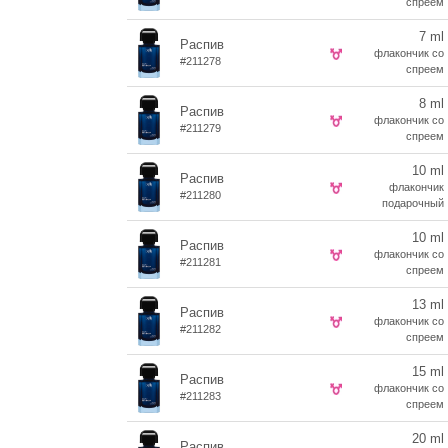
спреем
7 ml
Распив
флакончик со
#211278
спреем
8 ml
Распив
флакончик со
#211279
спреем
10 ml
Распив
флакончик
#211280
подарочный
10 ml
Распив
флакончик со
#211281
спреем
13 ml
Распив
флакончик со
#211282
спреем
15 ml
Распив
флакончик со
#211283
спреем
20 ml
Распив