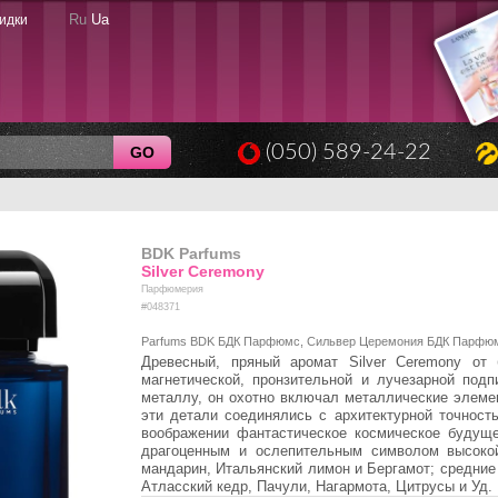
Ru
Ua
идки
(050) 589-24-22
GO
BDK Parfums
Silver Ceremony
Парфюмерия
#048371
Parfums BDK БДК Парфюмс, Сильвер Церемония БДК Парфю
Древесный, пряный аромат Silver Ceremony от 
магнетической, пронзительной и лучезарной под
металлу, он охотно включал металлические элемен
эти детали соединялись с архитектурной точност
воображении фантастическое космическое будуще
драгоценным и ослепительным символом высоко
мандарин, Итальянский лимон и Бергамот; средние
Атласский кедр, Пачули, Нагармота, Цитрусы и Уд.