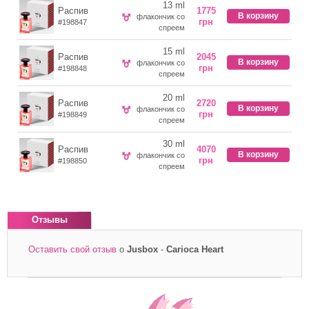
13 ml
Распив
1775
В корзину
флакончик со
грн
#198847
спреем
15 ml
Распив
2045
В корзину
флакончик со
грн
#198848
спреем
20 ml
Распив
2720
В корзину
флакончик со
грн
#198849
спреем
30 ml
Распив
4070
В корзину
флакончик со
грн
#198850
спреем
Отзывы
Оставить свой отзыв
о
Jusbox
-
Carioca Heart
*
Ваше имя
Ваш e-mail
*
Отзыв