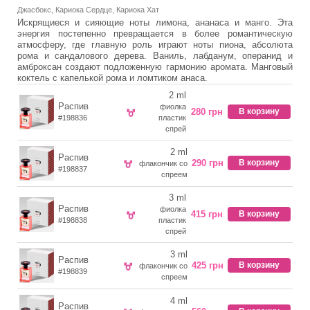
Джасбокс, Кариока Сердце, Кариока Хат
Искрящиеся и сияющие ноты лимона, ананаса и манго. Эта
энергия постепенно превращается в более романтическую
атмосферу, где главную роль играют ноты пиона, абсолюта
рома и сандалового дерева. Ваниль, лабданум, операнид и
амброксан создают подложенную гармонию аромата. Манговый
коктель с капелькой рома и ломтиком анаса.
2 ml
Распив
фиолка
280 грн
В корзину
#198836
пластик
спрей
2 ml
Распив
290 грн
В корзину
флакончик со
#198837
спреем
3 ml
Распив
фиолка
415 грн
В корзину
#198838
пластик
спрей
3 ml
Распив
425 грн
В корзину
флакончик со
#198839
спреем
4 ml
Распив